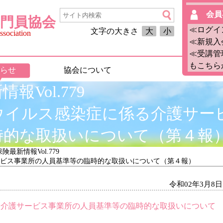
会員
門員協会
≪ログイ
文字の大きさ
大
小
sociation
≪新規入
≪受講管
もこちら
らせ
協会について
報Vol.779
ウイルス感染症に係る介護サー
時的な取扱いについて（第４報
険最新情報Vol.779
ビス事業所の人員基準等の臨時的な取扱いについて（第４報）
令和02年3月8日
る介護サービス事業所の人員基準等の臨時的な取扱いについて