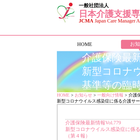
一般社団法人
日本介護支援専
JCMA
Japan Care Manager As
お知
HOME
介護保険最新情
新型コロナ
基準等の臨
HOME
>
お知らせ
>
一般向け情報
> 介護保
新型コロナウイルス感染症に係る介護サー
介護保険最新情報Vol.779
新型コロナウイルス感染症に係
（第４報）