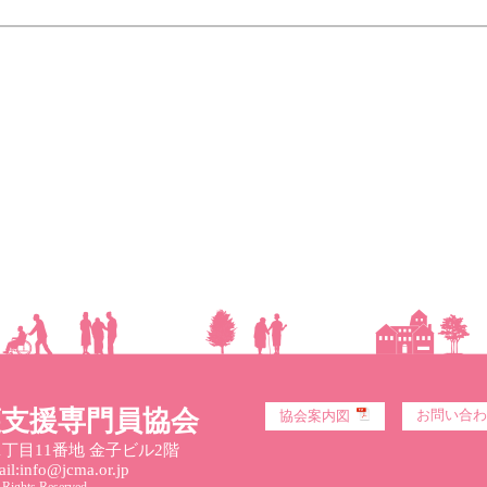
護支援専門員協会
お問い合わ
協会案内図
丁目11番地 金子ビル2階
l:info@jcma.or.jp