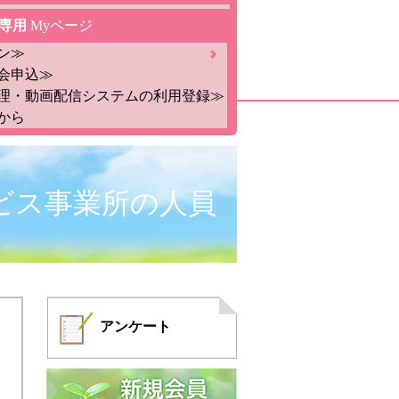
専用
Myページ
ン≫
会申込≫
理・動画配信システムの利用登録≫
から
ビス事業所の人員
）
アンケート