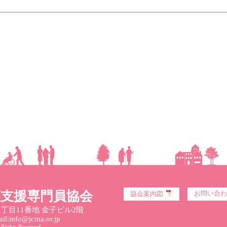
護支援専門員協会
お問い合わ
協会案内図
丁目11番地 金子ビル2階
l:info@jcma.or.jp