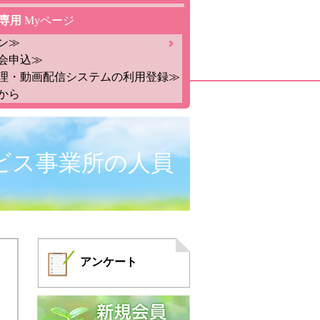
専用
Myページ
ン≫
会申込≫
理・動画配信システムの利用登録≫
から
ビス事業所の人員
）
アンケート