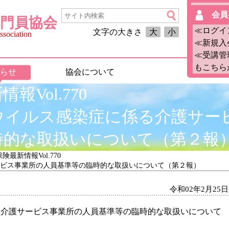
会員
門員協会
≪ログイ
文字の大きさ
大
小
sociation
≪新規入
≪受講管
もこちら
らせ
協会について
報Vol.770
ウイルス感染症に係る介護サー
時的な取扱いについて（第２報
険最新情報Vol.770
ビス事業所の人員基準等の臨時的な取扱いについて（第２報）
令和02年2月25日
る介護サービス事業所の人員基準等の臨時的な取扱いについて