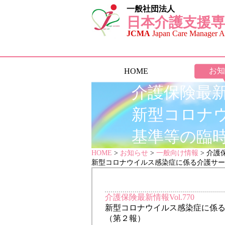
一般社団法人
日本介護支援専
JCMA
Japan Care Manager As
お知
HOME
介護保険最新情
新型コロナ
基準等の臨
HOME
>
お知らせ
>
一般向け情報
> 介護保
新型コロナウイルス感染症に係る介護サー
介護保険最新情報Vol.770
新型コロナウイルス感染症に係
（第２報）