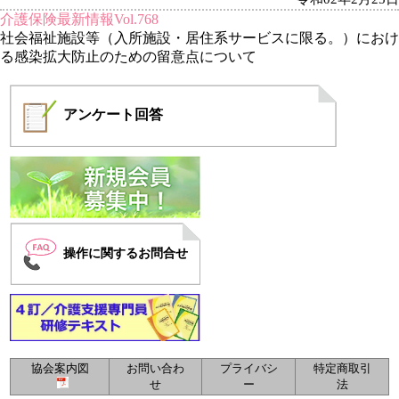
介護保険最新情報Vol.768
社会福祉施設等（入所施設・居住系サービスに限る。）におけ
る感染拡大防止のための留意点について
アンケート
回答
操作に関するお問合せ
協会案内図
お問い合わ
プライバシ
特定商取引
せ
ー
法