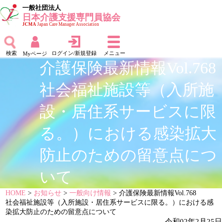
一般社団法人
日本介護支援専門員協会
JCMA
Japan Care Manager Association
検索
ログイン/新規登録
メニュー
Myページ
介護保険最新情報Vol.768
社会福祉施設等（入所施
設・居住系サービスに限
る。）における感染拡大
防止のための留意点につ
いて
HOME
>
お知らせ
>
一般向け情報
> 介護保険最新情報Vol.768
社会福祉施設等（入所施設・居住系サービスに限る。）における感
染拡大防止のための留意点について
令和02年2月25日