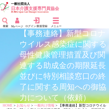
一般社団法人
日本介護支援専門員協会
JCMA
Japan Care Manager Association
検索
ログイン/新規登録
メニュー
Myページ
【事務連絡】新型コロナ
ウイルス感染症に関する
母性健康管理措置及び関
連する助成金の期限延長
並びに特別相談窓口の終
了に関する周知への御協
力について（依頼）
HOME
>
お知らせ
>
一般向け情報
> 【事務連絡】新型コロナウイル