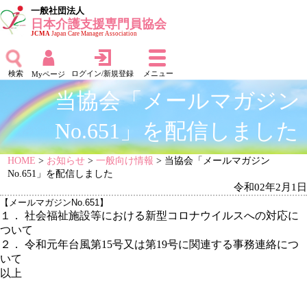
一般社団法人
日本介護支援専門員協会
JCMA
Japan Care Manager Association
検索
ログイン/新規登録
メニュー
Myページ
当協会「メールマガジン
No.651」を配信しました
HOME
>
お知らせ
>
一般向け情報
> 当協会「メールマガジン
No.651」を配信しました
令和02年2月1日
【メールマガジンNo.651】
１． 社会福祉施設等における新型コロナウイルスへの対応に
ついて
２． 令和元年台風第15号又は第19号に関連する事務連絡につ
いて
以上