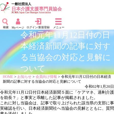
一般社団法人
日本介護支援専門員協会
JCMA
Japan Care Manager Association
検索
ログイン/新規登録
メニュー
Myページ
令和元年11月12日付の日
本経済新聞の記事に対す
る当協会の対応と見解に
ついて
HOME
>
お知らせ
>
会員向け情報
> 令和元年11月12日付の日本経済
新聞の記事に対する当協会の対応と見解について
令和02年1月20日
令和元年11月12日付日本経済新聞５面に「ケアマネ、過剰介護
を助長？」と事実と乖離した記事が掲載されました。
これに対し当協会は、記事で取り上げられた該当県の支部に事
実確認を行い、日本経済新聞社へ当協会の見解とともに、質問
書を送付しました。