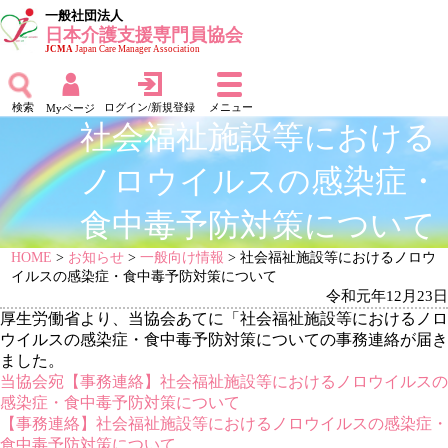
一般社団法人
日本介護支援専門員協会
JCMA
Japan Care Manager Association
検索
ログイン/新規登録
メニュー
Myページ
社会福祉施設等における
ノロウイルスの感染症・
食中毒予防対策について
HOME
>
お知らせ
>
一般向け情報
> 社会福祉施設等におけるノロウ
イルスの感染症・食中毒予防対策について
令和元年12月23日
厚生労働省より、当協会あてに「社会福祉施設等におけるノロ
ウイルスの感染症・食中毒予防対策についての事務連絡が届き
ました。
当協会宛【事務連絡】社会福祉施設等におけるノロウイルスの
感染症・食中毒予防対策について
【事務連絡】社会福祉施設等におけるノロウイルスの感染症・
食中毒予防対策について