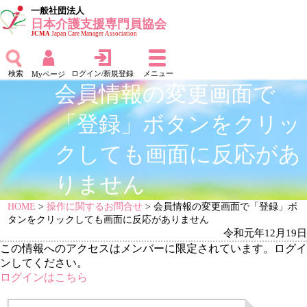
一般社団法人
日本介護支援専門員協会
JCMA
Japan Care Manager Association
検索
ログイン/新規登録
メニュー
Myページ
会員情報の変更画面で
「登録」ボタンをクリッ
クしても画面に反応があ
りません
HOME
>
操作に関するお問合せ
> 会員情報の変更画面で「登録」ボ
タンをクリックしても画面に反応がありません
令和元年12月19日
この情報へのアクセスはメンバーに限定されています。ログイ
ンしてください。
ログインはこちら