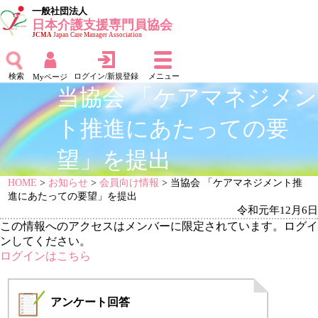
一般社団法人
日本介護支援専門員協会
JCMA
Japan Care Manager Association
検索
ログイン/新規登録
メニュー
Myページ
当協会 「ケアマネジメン
ト推進にあたっての要
望」を提出
HOME
>
お知らせ
>
会員向け情報
> 当協会 「ケアマネジメント推
進にあたっての要望」を提出
令和元年12月6日
この情報へのアクセスはメンバーに限定されています。ログイ
ンしてください。
ログインはこちら
アンケート
回答