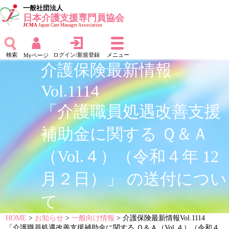
一般社団法人
日本介護支援専門員協会
JCMA
Japan Care Manager Association
検索
ログイン/新規登録
メニュー
Myページ
介護保険最新情報
Vol.1114
「介護職員処遇改善支援
補助金に関する Ｑ＆Ａ
（Vol.４）（令和４年 12
月２日）」 の送付につい
て
HOME
>
お知らせ
>
一般向け情報
> 介護保険最新情報Vol.1114
「介護職員処遇改善支援補助金に関する Ｑ＆Ａ（Vol.４）（令和４