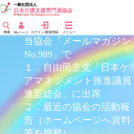
一般社団法人
日本介護支援専門員協会
JCMA
Japan Care Manager Association
検索
ログイン/新規登録
メニュー
Myページ
当協会「メールマガジン
No.989」で
１．自由民主党「日本ケ
アマネジメント推進議員
連盟総会」に出席
２．最近の協会の活動報
告（ホームページへ資料
等を掲載）