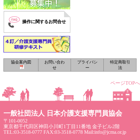
操作に関するお問合せ
協会案内図
お問い合わ
プライバシ
特定商取引
せ
ー
法
ページTOPへ
一般社団法人 日本介護支援専門員協会
〒101-0052
東京都千代田区神田小川町1丁目11番地 金子ビル2階
TEL:03-3518-0777 FAX:03-3518-0778 Mail:info@jcma.or.jp