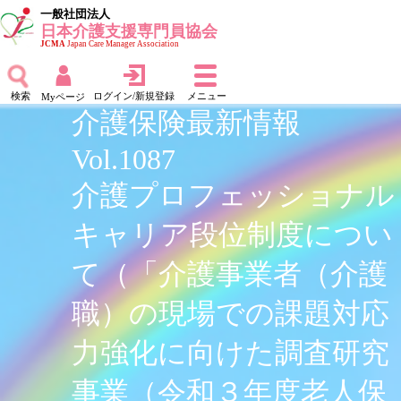
一般社団法人
日本介護支援専門員協会
JCMA
Japan Care Manager Association
検索
ログイン/新規登録
メニュー
Myページ
介護保険最新情報
Vol.1087
介護プロフェッショナル
キャリア段位制度につい
て（「介護事業者（介護
職）の現場での課題対応
力強化に向けた調査研究
事業（令和３年度老人保