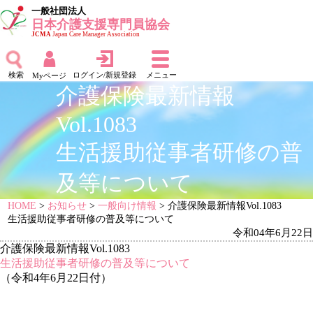
一般社団法人
日本介護支援専門員協会
JCMA
Japan Care Manager Association
検索
ログイン/新規登録
メニュー
Myページ
介護保険最新情報
Vol.1083
生活援助従事者研修の普
及等について
HOME
>
お知らせ
>
一般向け情報
> 介護保険最新情報Vol.1083
生活援助従事者研修の普及等について
令和04年6月22日
介護保険最新情報Vol.1083
生活援助従事者研修の普及等について
（令和4年6月22日付）