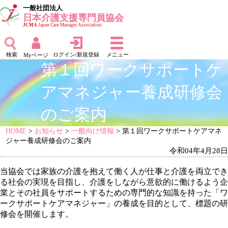
一般社団法人
日本介護支援専門員協会
JCMA
Japan Care Manager Association
検索
ログイン/新規登録
メニュー
Myページ
第１回ワークサポートケ
アマネジャー養成研修会
のご案内
HOME
>
お知らせ
>
一般向け情報
> 第１回ワークサポートケアマネ
ジャー養成研修会のご案内
令和04年4月28日
当協会では家族の介護を抱えて働く人が仕事と介護を両立でき
る社会の実現を目指し、介護をしながら意欲的に働けるよう企
業とその社員をサポートするための専門的な知識を持った「ワ
ークサポートケアマネジャー」の養成を目的として、標題の研
修会を開催します。