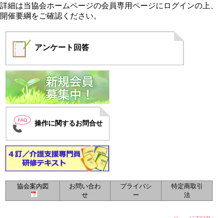
詳細は当協会ホームページの会員専用ページにログインの上、
開催要綱をご確認ください。
アンケート
回答
操作に関するお問合せ
協会案内図
お問い合わ
プライバシ
特定商取引
せ
ー
法