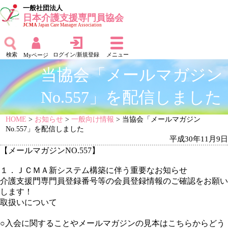
一般社団法人
日本介護支援専門員協会
JCMA
Japan Care Manager Association
検索
ログイン/新規登録
メニュー
Myページ
当協会「メールマガジン
No.557」を配信しました
HOME
>
お知らせ
>
一般向け情報
> 当協会「メールマガジン
No.557」を配信しました
平成30年11月9日
【メールマガジンNO.557】
１．ＪＣＭＡ新システム構築に伴う重要なお知らせ
介護支援門専門員登録番号等の会員登録情報のご確認をお願い
します！
取扱いについて
○入会に関することや
メールマガジンの見本はこちらからどう