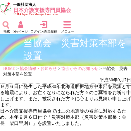
一般社団法人
日本介護支援専門員協会
JCMA
Japan Care Manager Association
検索
ログイン/新規登録
メニュー
Myページ
当協会 災害対策本部を
設置
HOME
>
協会情報・お知らせ
>
協会からのお知らせ
> 当協会 災害
対策本部を設置
平成30年9月7日
９月６日に発生した平成30年北海道胆振地方中東部を震源とす
る地震により、お亡くなりになられた方々のご冥福をお祈り申
し上げます。また、被災された方々に心よりお見舞い申し上げ
ます。
日本介護支援専門員協会ではこの地震等の被害に対応するた
め、本年９月６日付で「災害対策本部（災害対策本部長：会
長 柴口里則）」を設置いたしました。
･･････････････････････････････････････････