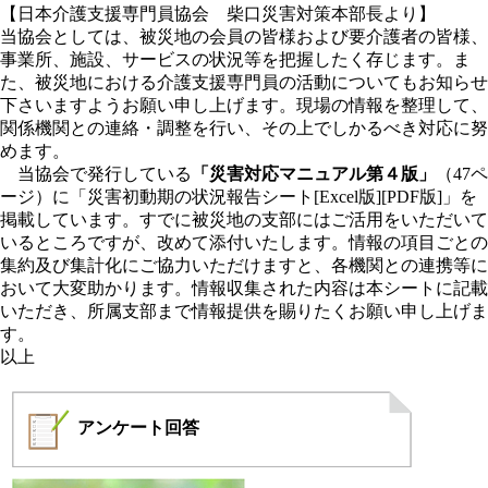
【日本介護支援専門員協会 柴口災害対策本部長より】
当協会としては、被災地の会員の皆様および要介護者の皆様、
事業所、施設、サービスの状況等を把握したく存じます。ま
た、被災地における介護支援専門員の活動についてもお知らせ
下さいますようお願い申し上げます。現場の情報を整理して、
関係機関との連絡・調整を行い、その上でしかるべき対応に努
めます。
当協会で発行している
「災害対応マニュアル第４版」
（47ペ
ージ）に「災害初動期の状況報告シート[
Excel版
][
PDF版
]
」を
掲載しています。すでに被災地の支部にはご活用をいただいて
いるところですが、改めて添付いたします。情報の項目ごとの
集約及び集計化にご協力いただけますと、各機関との連携等に
おいて大変助かります。情報収集された内容は本シートに記載
いただき、所属支部まで情報提供を賜りたくお願い申し上げま
す。
以上
アンケート
回答