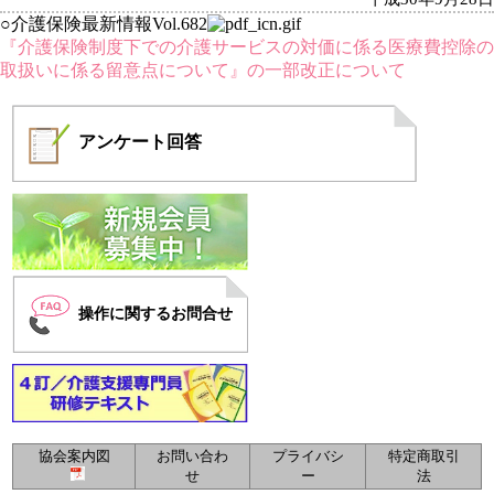
○介護保険最新情報Vol.682
『介護保険制度下での介護サービスの対価に係る医療費控除の
取扱いに係る留意点について』の一部改正について
アンケート
回答
操作に関するお問合せ
協会案内図
お問い合わ
プライバシ
特定商取引
せ
ー
法