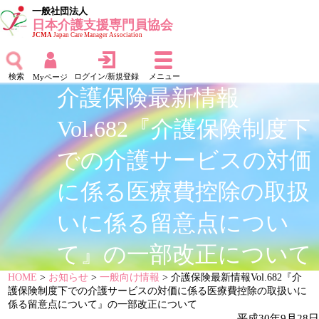
一般社団法人
日本介護支援専門員協会
JCMA
Japan Care Manager Association
検索
ログイン/新規登録
メニュー
Myページ
介護保険最新情報
Vol.682『介護保険制度下
での介護サービスの対価
に係る医療費控除の取扱
いに係る留意点につい
て』の一部改正について
HOME
>
お知らせ
>
一般向け情報
> 介護保険最新情報Vol.682『介
護保険制度下での介護サービスの対価に係る医療費控除の取扱いに
係る留意点について』の一部改正について
平成30年9月28日