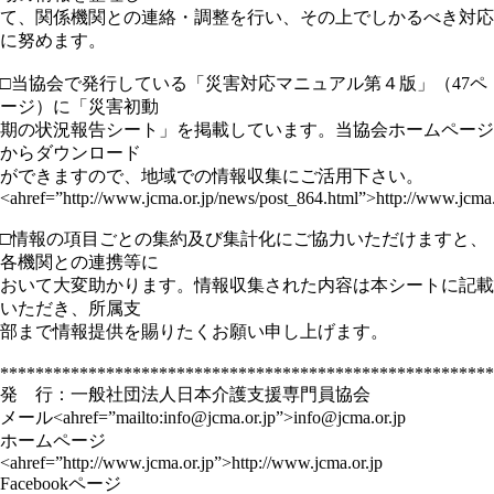
て、関係機関との連絡・調整を行い、その上でしかるべき対応
に努めます。
□当協会で発行している「災害対応マニュアル第４版」（47ペ
ージ）に「災害初動
期の状況報告シート」を掲載しています。当協会ホームページ
からダウンロード
ができますので、地域での情報収集にご活用下さい。
<ahref=”http://www.jcma.or.jp/news/post_864.html”>http://www.jcma.
□情報の項目ごとの集約及び集計化にご協力いただけますと、
各機関との連携等に
おいて大変助かります。情報収集された内容は本シートに記載
いただき、所属支
部まで情報提供を賜りたくお願い申し上げます。
********************************************************
発 行：一般社団法人日本介護支援専門員協会
メール<ahref=”mailto:info@jcma.or.jp”>info@jcma.or.jp
ホームページ
<ahref=”http://www.jcma.or.jp”>http://www.jcma.or.jp
Facebookページ