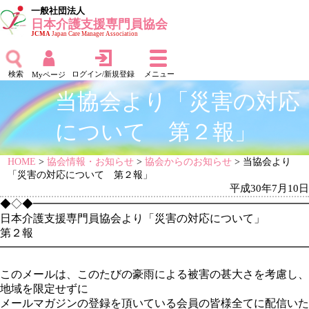
一般社団法人
日本介護支援専門員協会
JCMA
Japan Care Manager Association
検索
ログイン/新規登録
メニュー
Myページ
当協会より「災害の対応
について 第２報」
HOME
>
協会情報・お知らせ
>
協会からのお知らせ
> 当協会より
「災害の対応について 第２報」
平成30年7月10日
◆◇◆━━━━━━━━━━━━━━━━━━━━━━━━━━━2
日本介護支援専門員協会より「災害の対応について」
第２報
━━━━━━━━━━━━━━━━━━━━━━━━━━━━
このメールは、このたびの豪雨による被害の甚大さを考慮し、
地域を限定せずに
メールマガジンの登録を頂いている会員の皆様全てに配信いた