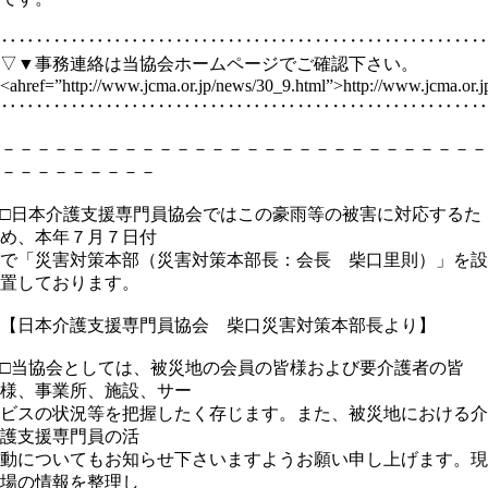
‥‥‥‥‥‥‥‥‥‥‥‥‥‥‥‥‥‥‥‥‥‥‥‥‥‥‥‥
▽▼事務連絡は当協会ホームページでご確認下さい。
<ahref=”http://www.jcma.or.jp/news/30_9.html”>http://www.jcma.or.
‥‥‥‥‥‥‥‥‥‥‥‥‥‥‥‥‥‥‥‥‥‥‥‥‥‥‥‥
－－－－－－－－－－－－－－－－－－－－－－－－－－－－
－－－－－－－－－
□日本介護支援専門員協会ではこの豪雨等の被害に対応するた
め、本年７月７日付
で「災害対策本部（災害対策本部長：会長 柴口里則）」を設
置しております。
【日本介護支援専門員協会 柴口災害対策本部長より】
□当協会としては、被災地の会員の皆様および要介護者の皆
様、事業所、施設、サー
ビスの状況等を把握したく存じます。また、被災地における介
護支援専門員の活
動についてもお知らせ下さいますようお願い申し上げます。現
場の情報を整理し