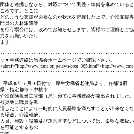
団体と連携しながら、対応について調整・準備を進めていると
ころです。どこに
どのような支援が必要なのか状況を把握した上で、介護支援専
門員の人材派遣等
を行う場合には、改めてお知らせします。皆様のご理解とご協
力をお願いいたし
ます。
‥‥‥‥‥‥‥‥‥‥‥‥‥‥‥‥‥‥‥‥‥‥‥‥‥‥‥‥
▽▼事務連絡は当協会ホームページでご確認下さい。
<ahref=”http://www.jcma.or.jp/news/post_865.html”>http://www.jcma.
‥‥‥‥‥‥‥‥‥‥‥‥‥‥‥‥‥‥‥‥‥‥‥‥‥‥‥‥
□平成30年７月10日付で、厚生労働省老健局より、各都道府
県・指定都市・中核市
介護保険担当主管部（局）宛てに事務連絡が発出されました。
被災地に職員を派
遣したことにより一時的に人員基準を満たすことが出来なくな
る場合、介護報酬、
人員、施設・設備及び運営基準などについては、柔軟な取扱い
を可能とするもの
です。