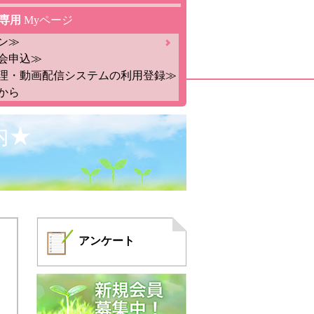
専用
Myページ
ン≫
会申込≫
理・動画配信システムの利用登録≫
から
内★
アンケート