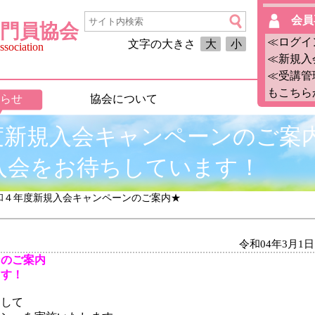
会員
門員協会
≪ログイ
文字の大きさ
大
小
sociation
≪新規入
≪受講管
もこちら
らせ
協会について
度新規入会キャンペーンのご案
入会をお待ちしています！
令和４年度新規入会キャンペーンのご案内★
令和04年3月1日
ンのご案内
ます！
として