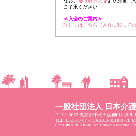
なお、
都道府県支部
より別途、
ご了承ください。
≪入会のご案内≫
詳しくはこちら［入会に関して
一般社団法人 日本介
〒101-0052
東京都千代田区神田小川町1
TEL:03-3518-0777 FAX:03-3518-0778 Mai
Copyright © 2018 Japan Care Manager Association. All