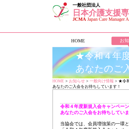
一般社団法人
日本介護支援専
JCMA
Japan Care Manager As
お知
HOME
★令和４年
あなたのご
HOME
>
お知らせ
>
一般向け情報
> ★
あなたのご入会をお待ちしています！
令和４年度新規入会キャンペー
あなたのご入会をお待ちしてい
当協会では、会員増強策の一環