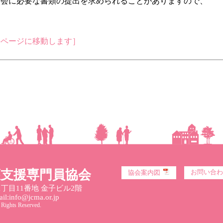
入会に必要な書類の提出を求められることがありますので、
のページに移動します］
護支援専門員協会
お問い合わ
協会案内図
丁目11番地 金子ビル2階
l:info@jcma.or.jp
 Rights Reserved.