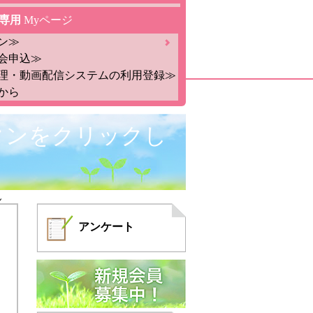
専用
Myページ
ン≫
会申込≫
理・動画配信システムの利用登録≫
から
タンをクリックし
ん
アンケート