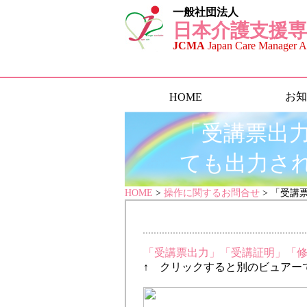
一般社団法人
日本介護支援専
JCMA
Japan Care Manager As
お知
HOME
「受講票出
ても出力さ
HOME
>
操作に関するお問合せ
> 「受講
「受講票出力」「受講証明」「修
↑ クリックすると別のビュアー