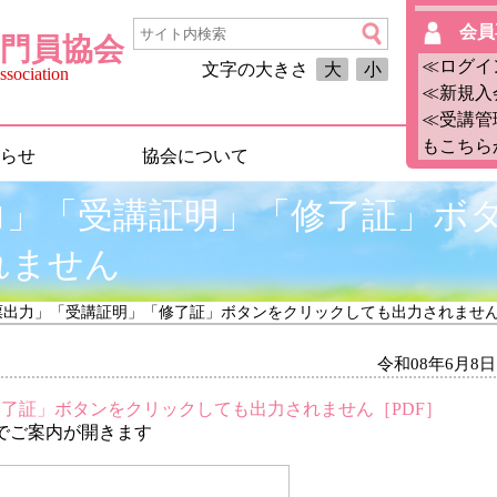
会員
門員協会
≪ログイ
文字の大きさ
大
小
sociation
≪新規入
≪受講管
もこちら
らせ
協会について
力」「受講証明」「修了証」ボ
れません
票出力」「受講証明」「修了証」ボタンをクリックしても出力されませ
令和08年6月8日
了証」ボタンをクリックしても出力されません［PDF］
でご案内が開きます