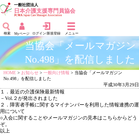
一般社団法人
日本介護支援専門員協会
JCMA
Japan Care Manager Association
検索
ログイン/新規登録
メニュー
Myページ
当協会「メールマガジン
No.498」を配信しました
HOME
>
お知らせ
>
一般向け情報
> 当協会「メールマガジン
No.498」を配信しました
平成30年3月29日
１．最近の介護保険最新情報
－Vol.２が発出されました
２．障害者手帳に関するマイナンバーを利用した情報連携の運
用について
○入会に関することや
メールマガジンの見本はこちらからどう
ぞ。
以上