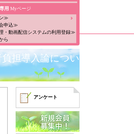
専用
Myページ
ン≫
会申込≫
理・動画配信システムの利用登録≫
から
者負担導入論につい
アンケート