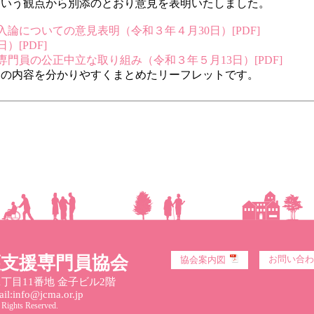
という観点から別添のとおり意見を表明いたしました。
論についての意見表明（令和３年４月30日）[PDF]
）[PDF]
門員の公正中立な取り組み（令和３年５月13日）[PDF]
明の内容を分かりやすくまとめたリーフレットです。
護支援専門員協会
お問い合わ
協会案内図
丁目11番地 金子ビル2階
l:info@jcma.or.jp
 Rights Reserved.