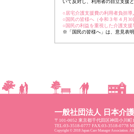
いて反対し、利用者の自立支援
○居宅介護支援費の利用者負担導入
○国民の皆様へ（令和３年４月30日
○国民の利益を重視した介護支援専
※「国民の皆様へ」は、意見表
一般社団法人 日本介
〒101-0052
東京都千代田区神田小川町1
TEL:03-3518-0777 FAX:03-3518-0778 Mai
Copyright © 2018 Japan Care Manager Association. All