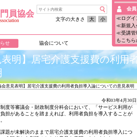
会員
門員協会
≪ログイ
文字の大きさ
大
小
sociation
≪新規入
≪受講管
もこちら
らせ
協会について
見表明】居宅介護支援費の利用
明
当協会意見表明】居宅介護支援費の利用者負担導入論についての意見表明
令和03年4月30日
政制度等審議会・財政制度分科会において、「サービス利用が
者負担があることを踏まえれば、利用者負担を導入することが
た。
る課題が未解決のままで居宅介護支援費の利用者負担導入につ