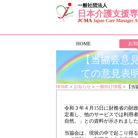
一般社団法人
日本介護支援専
JCMA
Japan Care Manager As
お知
HOME
【当協会意
ての意見表
HOME
>
お知らせ
>
一般向け情報
> 【
令和３年４月15日に財務省の財
定着し、他のサービスでは利用
自然。」との資料が示されまし
当協会は、現状の中で起こり得