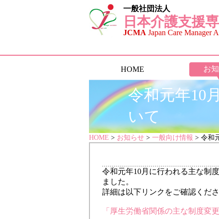
一般社団法人
日本介護支援専
JCMA
Japan Care Manager As
お知
HOME
令和元年1
いて
HOME
>
お知らせ
>
一般向け情報
> 令和
令和元年10月に行われる主な制
ました。
詳細は以下リンクをご確認くだ
「厚生労働省関係の主な制度変更