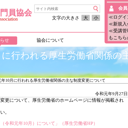
会員
門員協会
≪ログイ
文字の大きさ
大
小
sociation
≪新規入
≪受講管
もこちら
らせ
協会について
0月に行われる厚生労働省関係の
元年10月に行われる厚生労働省関係の主な制度変更について
令和元年9月27日
度変更について、厚生労働省のホームページに情報が掲載され
さい。
（令和元年10月）について」（厚生労働省HP）