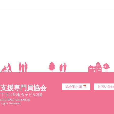
護支援専門員協会
お問い合わ
協会案内図
丁目11番地 金子ビル2階
l:info@jcma.or.jp
 Rights Reserved.