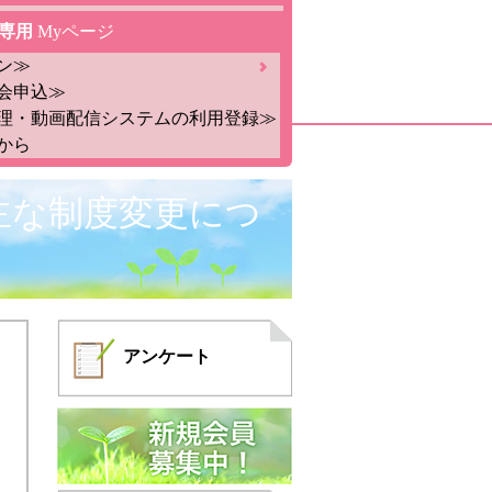
専用
Myページ
ン≫
会申込≫
理・動画配信システムの利用登録≫
から
主な制度変更につ
アンケート