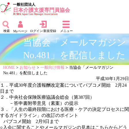
一般社団法人
日本介護支援専門員協会
JCMA
Japan Care Manager Association
検索
ログイン/新規登録
メニュー
Myページ
当協会「メールマガジン
No.481」を配信しました
HOME
>
お知らせ
>
一般向け情報
> 当協会「メールマガジン
No.481」を配信しました
平成30年1月29日
１．平成30年度介護報酬改定案についてパブコメ開始 2月24
日まで
２．中央社会保険医療協議会総会（第387回）
－答申書附帯意見（素案）の提示
３．「人生の最終段階における医療・ケアの決定プロセスに関
するガイドライン」の改訂のポイント
パブコメ開始 2月9日まで
○入会に関することや
メールマガジンの見本はこちらからどう