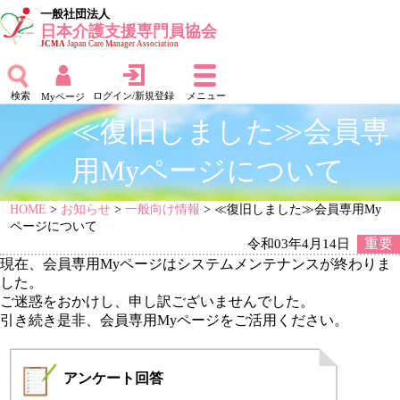
一般社団法人
日本介護支援専門員協会
JCMA
Japan Care Manager Association
検索
ログイン/新規登録
メニュー
Myページ
≪復旧しました≫会員専
用Myページについて
HOME
>
お知らせ
>
一般向け情報
> ≪復旧しました≫会員専用My
ページについて
令和03年4月14日
重要
現在、会員専用Myページはシステムメンテナンスが終わりま
した。
ご迷惑をおかけし、申し訳ございませんでした。
引き続き是非、会員専用Myページをご活用ください。
アンケート
回答