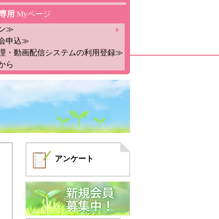
専用
Myページ
ン≫
会申込≫
理・動画配信システムの利用登録≫
から
アンケート