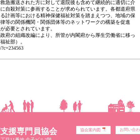
、救急搬送された方に対して退院後も含めて継続的に適切に介
的に自殺対策に参画することが求められています。各都道府県
する計画等における精神保健福祉対策を踏まえつつ、地域の保
法律等の関係機関・関係団体等のネットワークの構築を促進
とが必要とされています。
日の政府の組織改編により、所管が内閣府から厚生労働省に移っ
健福祉部）。
C/?c=234563
護支援専門員協会
お問い合わ
協会案内図
丁目11番地 金子ビル2階