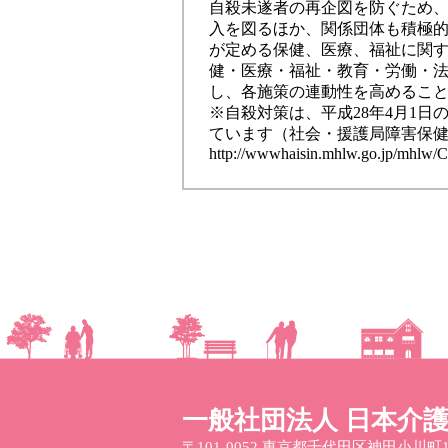
自殺未遂者の再企図を防ぐため
入を図るほか、関係団体も積極
が定める保健、医療、福祉に関
健・医療・福祉・教育・労働・
し、各施策の連動性を高めるこ
※自殺対策は、平成28年4月1
ています（社会・援護局障害保
http://wwwhaisin.mhlw.go.jp/mhlw/
一般社団法人 日本介
〒101-0052
東京都千代田区神田小川町1