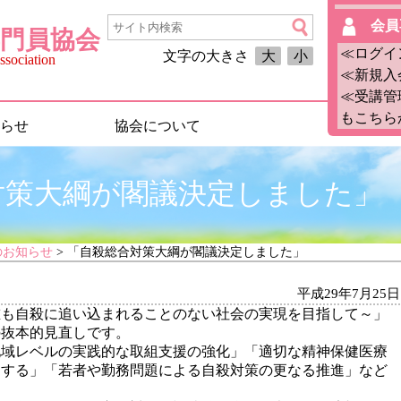
会員
門員協会
≪ログイ
文字の大きさ
大
小
sociation
≪新規入
≪受講管
もこちら
らせ
協会について
対策大綱が閣議決定しました」
のお知らせ
> 「自殺総合対策大綱が閣議決定しました」
平成29年7月25日
誰も自殺に追い込まれることのない社会の実現を目指して～」
の抜本的見直しです。
地域レベルの実践的な取組支援の強化」「適切な精神保健医療
にする」「若者や勤務問題による自殺対策の更なる推進」など