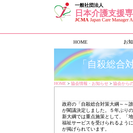
一般社団法人
日本介護支援専
JCMA
Japan Care Manager As
お知
HOME
「自殺総合
HOME
>
協会情報・お知らせ
>
協会から
政府の「自殺総合対策大綱～～
が閣議決定しました。５年ぶり
新大綱では重点施策として、「
福祉サービスを受けられるよう
が掲げられています。