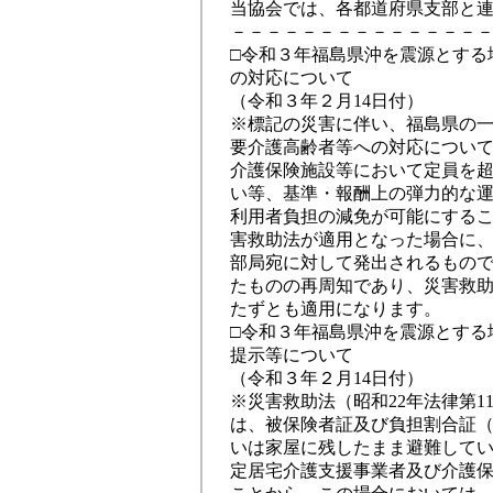
当協会では、各都道府県支部と
－－－－－－－－－－－－－－
□令和３年福島県沖を震源とする
の対応について
（令和３年２月14日付）
※標記の災害に伴い、福島県の
要介護高齢者等への対応につい
介護保険施設等において定員を
い等、基準・報酬上の弾力的な
利用者負担の減免が可能にする
害救助法が適用となった場合に
部局宛に対して発出されるもので
たものの再周知であり、災害救
たずとも適用になります。
□令和３年福島県沖を震源とする
提示等について
（令和３年２月14日付）
※災害救助法（昭和22年法律第
は、被保険者証及び負担割合証
いは家屋に残したまま避難して
定居宅介護支援事業者及び介護