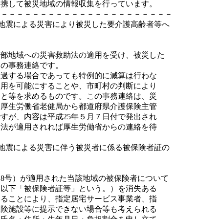
連携して被災地域の情報収集を行っています。
－－－－－－－－－－－－－－－－－－－－－－－
地震による災害により被災した要介護高齢者等へ
一部地域への災害救助法の適用を受け、被災した
ての事務連絡です。
超過する場合であっても特例的に減算は行わな
運用を可能にすることや、市町村の判断により
こと等を求めるものです。この事務連絡は、災
、厚生労働省老健局から都道府県介護保険主管
すが、内容は平成25年５月７日付で発出され
助法が適用されれば厚生労働省からの連絡を待
地震による災害に伴う被災者に係る被保険者証の
118号）が適用された当該地域の被保険者について
（以下「被保険者証等」という。）を消失ある
いることにより、指定居宅サービス事業者、指
保険施設等に提示できない場合等も考えられる