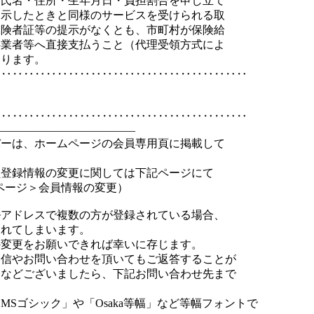
、氏名・住所・生年月日・負担割合を申し立て
提示したときと同様のサービスを受けられる取
保険者証等の提示がなくとも、市町村が保険給
事業者等へ直接支払うこと（代理受領方式によ
なります。
‥‥‥‥‥‥‥‥‥‥‥‥‥‥‥‥‥‥‥‥‥‥‥
‥‥‥‥‥‥‥‥‥‥‥‥‥‥‥‥‥‥‥‥‥‥‥
―――――――――――――
バーは、ホームページの会員専用頁に掲載して
員登録情報の変更に関しては下記ページにて
ページ＞会員情報の変更）
ルアドレスで複数の方が登録されている場合、
されてしまいます。
の変更をお願いできれば幸いに存じます。
返信やお問い合わせを頂いてもご返答することが
問などございましたら、下記お問い合わせ先まで
Sゴシック」や「Osaka等幅」など等幅フォントで