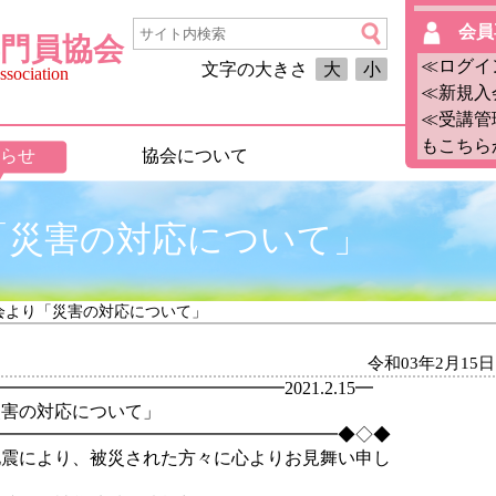
会員
門員協会
≪ログイ
文字の大きさ
大
小
sociation
≪新規入
≪受講管
もこちら
らせ
協会について
「災害の対応について」
協会より「災害の対応について」
令和03年2月15日
━━━━━━━━━━━━━━2021.2.15━
災害の対応について」
━━━━━━━━━━━━━━━━━━━━◆◇◆
地震により、被災された方々に心よりお見舞い申し