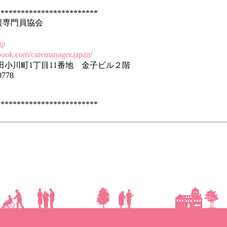
*************************
援専門員協会
jp
book.com/caremanager.japan/
神田小川町1丁目11番地 金子ビル２階
0778
*************************