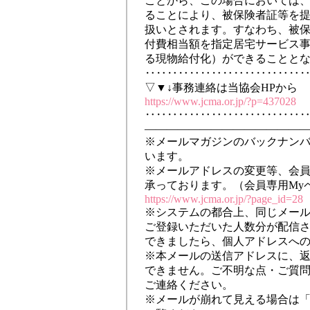
ことから、この場合においては
ることにより、被保険者証等を
扱いとされます。すなわち、被
付費相当額を指定居宅サービス
る現物給付化）ができることと
‥‥‥‥‥‥‥‥‥‥‥‥‥‥
▽▼↓事務連絡は当協会HPから
https://www.jcma.or.jp/?p=437028
‥‥‥‥‥‥‥‥‥‥‥‥‥‥
――――――――――――――
※メールマガジンのバックナン
います。
※メールアドレスの変更等、会
承っております。（会員専用My
https://www.jcma.or.jp/?page_id=28
※システムの都合上、同じメー
ご登録いただいた人数分が配信
できましたら、個人アドレスへ
※本メールの送信アドレスに、
できません。ご不明な点・ご質
ご連絡ください。
※メールが崩れて見える場合は「M