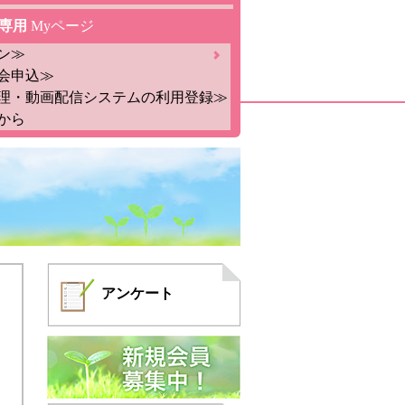
専用
Myページ
ン≫
会申込≫
理・動画配信システムの利用登録≫
から
アンケート