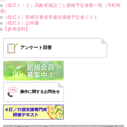
○
（様式１－２）高齢者施設ごと接種予定者数一覧（市町村
用）
○
（様式２）医療従事者等優先接種予定者リスト
○
（様式３）証明書
○
【参考資料】
アンケート
回答
操作に関するお問合せ