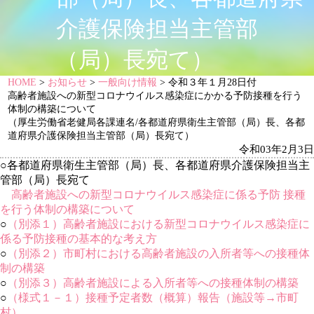
介護保険担当主管部
（局）長宛て）
HOME
>
お知らせ
>
一般向け情報
> 令和３年１月28日付
高齢者施設への新型コロナウイルス感染症にかかる予防接種を行う
体制の構築について
（厚生労働省老健局各課連名/各都道府県衛生主管部（局）長、各都
道府県介護保険担当主管部（局）長宛て）
令和03年2月3日
○各都道府県衛生主管部（局）長、各都道府県介護保険担当主
管部（局）長宛て
高齢者施設への新型コロナウイルス感染症に係る予防 接種
を行う体制の構築について
○
（別添１）高齢者施設における新型コロナウイルス感染症に
係る予防接種の基本的な考え方
○
（別添２）市町村における高齢者施設の入所者等への接種体
制の構築
○
（別添３）高齢者施設による入所者等への接種体制の構築
○
（様式１－１）接種予定者数（概算）報告（施設等→市町
村）