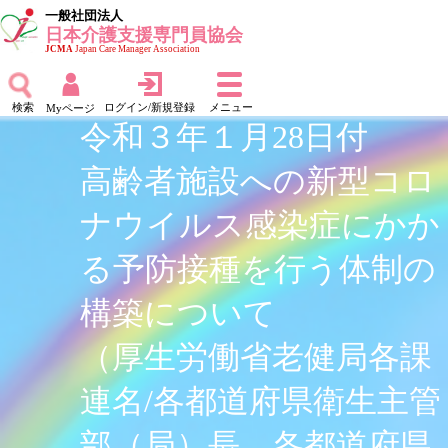
一般社団法人
日本介護支援専門員協会
JCMA
Japan Care Manager Association
検索
ログイン/新規登録
メニュー
Myページ
令和３年１月28日付
高齢者施設への新型コロ
ナウイルス感染症にかか
る予防接種を行う体制の
構築について
（厚生労働省老健局各課
連名/各都道府県衛生主管
部（局）長、各都道府県