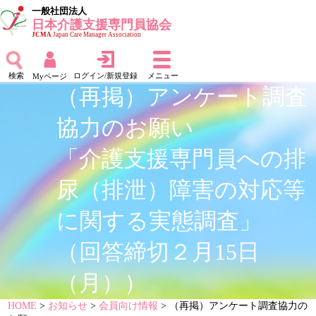
一般社団法人
日本介護支援専門員協会
JCMA
Japan Care Manager Association
検索
ログイン/新規登録
メニュー
Myページ
（再掲）アンケート調査
協力のお願い
「介護支援専門員への排
尿（排泄）障害の対応等
に関する実態調査」
（回答締切２月15日
（月））
HOME
>
お知らせ
>
会員向け情報
> （再掲）アンケート調査協力の