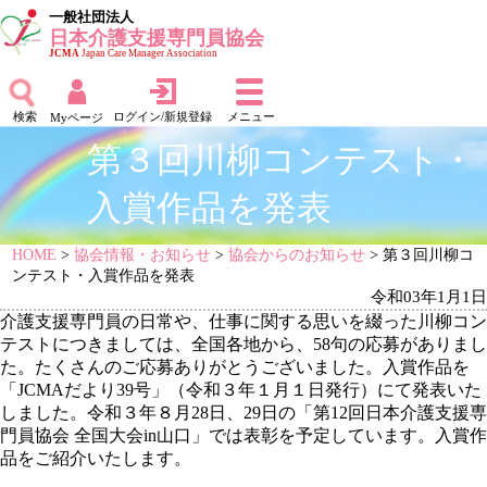
一般社団法人
日本介護支援専門員協会
JCMA
Japan Care Manager Association
検索
ログイン/新規登録
メニュー
Myページ
第３回川柳コンテスト・
入賞作品を発表
HOME
>
協会情報・お知らせ
>
協会からのお知らせ
> 第３回川柳コ
ンテスト・入賞作品を発表
令和03年1月1日
介護支援専門員の日常や、仕事に関する思いを綴った川柳コン
テストにつきましては、全国各地から、58句の応募がありまし
た。たくさんのご応募ありがとうございました。入賞作品を
「JCMAだより39号」（令和３年１月１日発行）にて発表いた
しました。令和３年８月28日、29日の「第12回日本介護支援専
門員協会 全国大会in山口」では表彰を予定しています。入賞作
品をご紹介いたします。