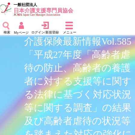
一般社団法人
日本介護支援専門員協会
JCMA
Japan Care Manager Association
検索
ログイン/新規登録
メニュー
Myページ
介護保険最新情報Vol.585
「平成27年度「高齢者虐
待の防止、高齢者の養護
者に対する支援等に関す
る法律に基づく対応状況
等に関する調査」の結果
及び高齢者虐待の状況等
を踏まえた対応の強化に