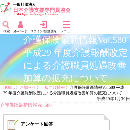
一般社団法人
日本介護支援専門員協会
JCMA
Japan Care Manager Association
検索
ログイン/新規登録
メニュー
Myページ
介護保険最新情報Vol.580
平成29 年度介護報酬改定
による介護職員処遇改善
加算の拡充について
HOME
>
お知らせ
>
一般向け情報
> 介護保険最新情報Vol.580 平成
29 年度介護報酬改定による介護職員処遇改善加算の拡充について
平成29年1月30日
介護保険最新情報Vol.580
アンケート
回答