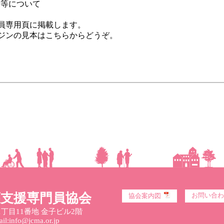
等について
員専用頁に掲載します。
ジンの見本はこちらからどうぞ。
護支援専門員協会
お問い合わ
協会案内図
丁目11番地 金子ビル2階
l:info@jcma.or.jp