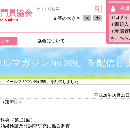
会員
門員協会
≪ログイ
文字の大きさ
大
小
sociation
≪新規入
≪受講管
もこちら
らせ
協会について
ルマガジンNo.399」を配信し
会「メールマガジンNo.399」を配信しました
平成28年10月21日
（第67回）
科会（第131回）
効果検証及び調査研究に係る調査