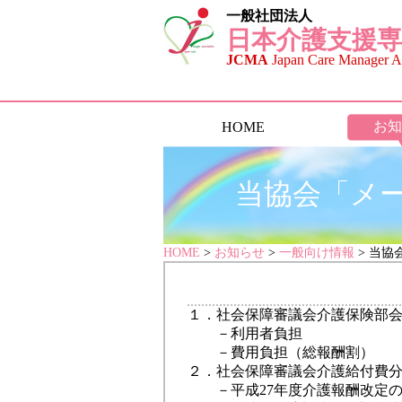
一般社団法人
日本介護支援専
JCMA
Japan Care Manager As
お知
HOME
当協会「メー
HOME
>
お知らせ
>
一般向け情報
> 当協
１．社会保障審議会介護保険部会
－利用者負担
－費用負担（総報酬割）
２．社会保障審議会介護給付費分
－平成27年度介護報酬改定の