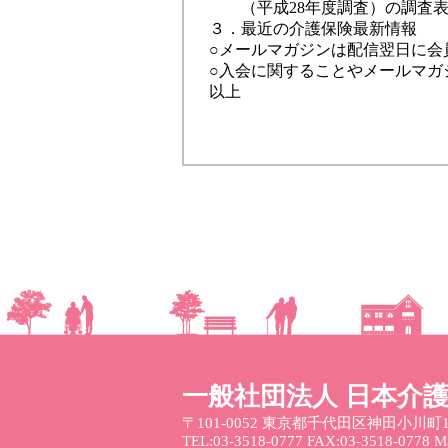
（平成28年度調査）の調査表
３．最近の介護保険最新情報
○メールマガジンは配信翌日に
会
○入会に関することや
メールマガ
以上
一般社団法人 日本介
〒101-0052
東京都千代田区神田小川町1
TEL:03-3518-0777 FAX:03-3518-0778 Mai