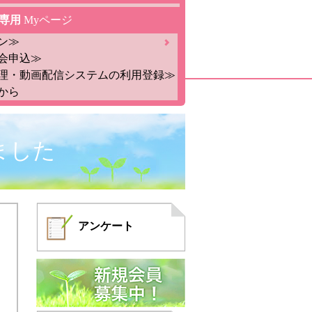
専用
Myページ
ン≫
会申込≫
理・動画配信システムの利用登録≫
から
ました
アンケート