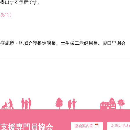
を提出する予定です。
長あて）
し
知症施策・地域介護推進課長、土生栄二老健局長、柴口里則会
護支援専門員協会
お問い合わ
協会案内図