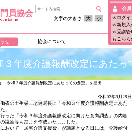
会員
門員協会
≪ログイ
文字の大きさ
大
小
sociation
≪新規入
≪受講管
もこちら
らせ
協会について
令和３年度介護報酬改定にあたっ
協会 「令和３年度介護報酬改定にあたっての要望」を提出
令和02年9月29日
労働省の土生栄二老健局長に「令和３年度介護報酬改定にあた
した。
に行った「令和３年度介護報酬改定に向けた意向調査」の内容
での議論等も踏まえ作成いたしました。
会において「居宅介護支援費」が議題となる日には、介護給付