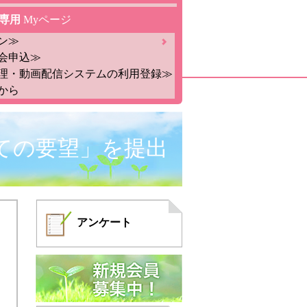
専用
Myページ
ン≫
会申込≫
理・動画配信システムの利用登録≫
から
ての要望」を提出
アンケート