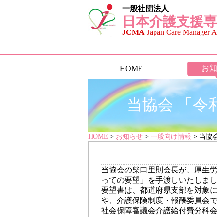
一般社団法人
日本介護支援専
JCMA
Japan Care Manager As
お知
HOME
当協会 「
HOME
>
お知らせ
>
一般向け情報
> 当
当協会の柴口里則会長が、厚生
っての要望」を手渡しいたしま
要望書は、都道府県支部を対象
や、介護保険制度・報酬委員会
社会保障審議会介護給付費分科