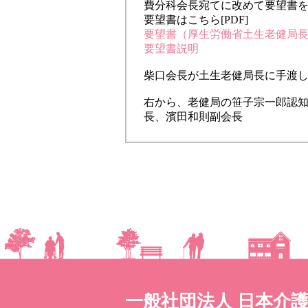
費分科会長宛てに改めて要望書
要望書はこちら[PDF]
要望書（厚生労働省土生老健局
要望書説明
柴口会長が土生老健局長に手渡
右から、老健局の笹子宗一郎認
長、濱田和則副会長
一般社団法人 日本介