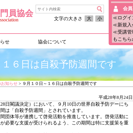
会員
門員協会
≪ログイ
文字の大きさ
大
小
sociation
≪新規入
≪受講管
もこちら
らせ
協会について
～１６日は自殺予防週間です
のお知らせ
> ９月１０日～１６日は自殺予防週間です
平成28年8月24日
28日閣議決定）において、９月10日の世界自殺予防デーにち
週間は「自殺予防週間」とされています。
民間団体等が連携して啓発活動を推進しています。啓発活動に
人が必要な支援が受けられるよう、この期間は特に支援策を重