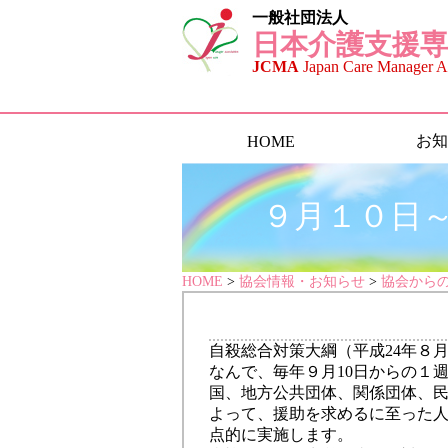
一般社団法人
日本介護支援専
JCMA
Japan Care Manager As
お知
HOME
９月１０日
HOME
>
協会情報・お知らせ
>
協会から
自殺総合対策大綱（平成24年８月
なんで、毎年９月10日からの１
国、地方公共団体、関係団体、
よって、援助を求めるに至った
点的に実施します。