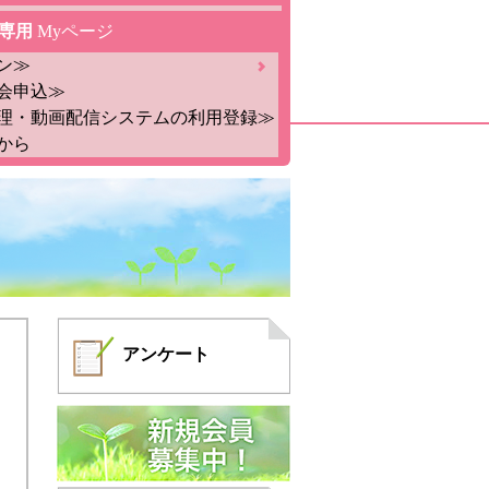
専用
Myページ
ン≫
会申込≫
理・動画配信システムの利用登録≫
から
アンケート