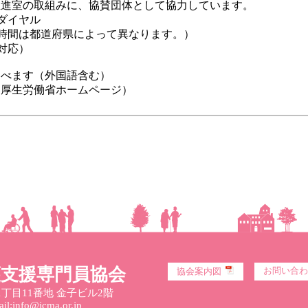
推進室の取組みに、協賛団体として協力しています。
ダイヤル
曜日・時間は都道府県によって異なります。）
対応）
べます（外国語含む）
（厚生労働省ホームページ）
護支援専門員協会
お問い合わ
協会案内図
丁目11番地 金子ビル2階
l:info@jcma.or.jp