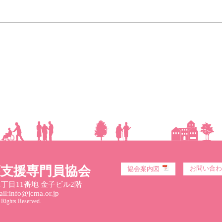
護支援専門員協会
お問い合わ
協会案内図
丁目11番地 金子ビル2階
l:info@jcma.or.jp
 Rights Reserved.