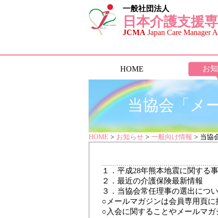
一般社団法人
日本介護支援専
JCMA
Japan Care Manager As
お知
HOME
当協会「メー
HOME
>
お知らせ
>
一般向け情報
> 当協
１．平成28年熊本地震に関する
２．最近の介護保険最新情報
３．当協会常任理事の選出につ
○メールマガジンは
会員専用頁に
○入会に関することや
メールマガ