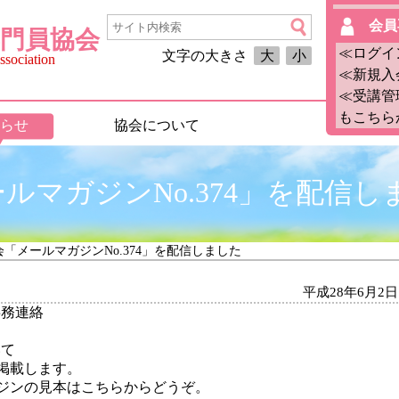
会員
門員協会
≪ログイ
文字の大きさ
大
小
sociation
≪新規入
≪受講管
もこちら
らせ
協会について
ルマガジンNo.374」を配信し
会「メールマガジンNo.374」を配信しました
平成28年6月2日
事務連絡
いて
掲載します。
ジンの見本はこちらからどうぞ。