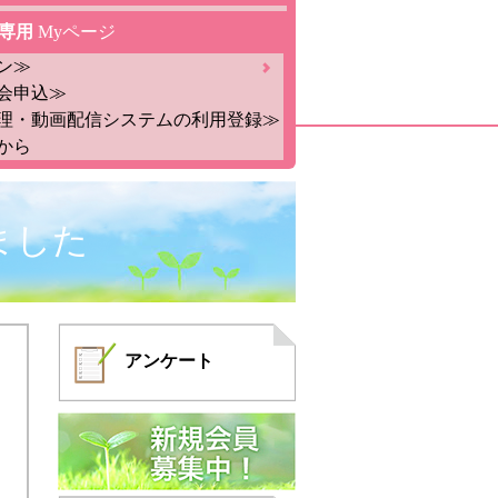
専用
Myページ
ン≫
会申込≫
理・動画配信システムの利用登録≫
から
ました
アンケート