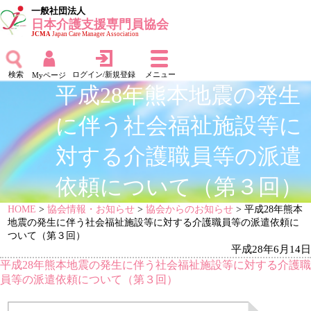
一般社団法人
日本介護支援専門員協会
JCMA
Japan Care Manager Association
検索
ログイン/新規登録
メニュー
Myページ
平成28年熊本地震の発生
に伴う社会福祉施設等に
対する介護職員等の派遣
依頼について（第３回）
HOME
>
協会情報・お知らせ
>
協会からのお知らせ
> 平成28年熊本
地震の発生に伴う社会福祉施設等に対する介護職員等の派遣依頼に
ついて（第３回）
平成28年6月14日
平成28年熊本地震の発生に伴う社会福祉施設等に対する介護職
員等の派遣依頼について（第３回）