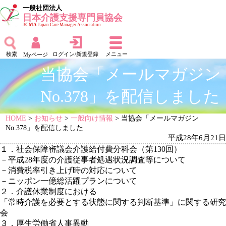
一般社団法人
日本介護支援専門員協会
JCMA
Japan Care Manager Association
検索
ログイン/新規登録
メニュー
Myページ
当協会「メールマガジン
No.378」を配信しました
HOME
>
お知らせ
>
一般向け情報
> 当協会「メールマガジン
No.378」を配信しました
平成28年6月21日
１．社会保障審議会介護給付費分科会（第130回）
－平成28年度の介護従事者処遇状況調査等について
－消費税率引き上げ時の対応について
－ニッポン一億総活躍プランについて
２．介護休業制度における
「常時介護を必要とする状態に関する判断基準」に関する研究
会
３．厚生労働省人事異動