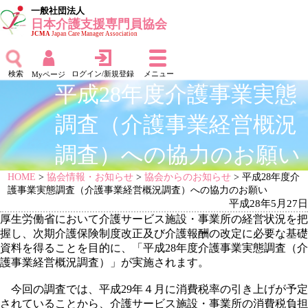
一般社団法人
日本介護支援専門員協会
JCMA
Japan Care Manager Association
検索
ログイン/新規登録
メニュー
Myページ
平成28年度介護事業実態
調査（介護事業経営概況
調査）への協力のお願い
HOME
>
協会情報・お知らせ
>
協会からのお知らせ
> 平成28年度介
護事業実態調査（介護事業経営概況調査）への協力のお願い
平成28年5月27日
厚生労働省において介護サービス施設・事業所の経営状況を把
握し、次期介護保険制度改正及び介護報酬の改定に必要な基礎
資料を得ることを目的に、「平成28年度介護事業実態調査（介
護事業経営概況調査）」が実施されます。
今回の調査では、平成29年４月に消費税率の引き上げが予定
されていることから、介護サービス施設・事業所の消費税負担