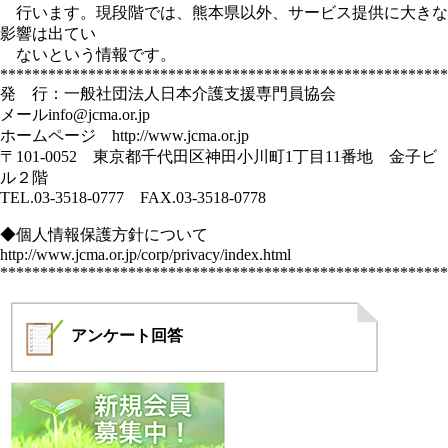
行います。現段階では、熊本県以外、サービス提供に大きな
影響は出てい
ないという情報です。
********************************************************
発 行：一般社団法人日本介護支援専門員協会
メール
info@jcma.or.jp
ホームページ
http://www.jcma.or.jp
〒101-0052 東京都千代田区神田小川町1丁目11番地 金子ビ
ル２階
TEL.03-3518-0777 FAX.03-3518-0778
◆個人情報保護方針について
http://www.jcma.or.jp/corp/privacy/index.html
********************************************************
アンケート
回答