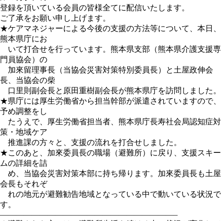
登録を頂いている会員の皆様全てに配信いたします。
ご了承をお願い申し上げます。
★ケアマネジャーによる今後の支援の方法等について、本日、
熊本県庁にお
いて打合せを行っています。熊本県支部（熊本県介護支援専
門員協会）の
加來留理事長（当協会災害対策特別委員長）と土屋政伸会
長、当協会の柴
口里則副会長と原田重樹副会長が熊本県庁を訪問しました。
★県庁には厚生労働省から担当幹部が派遣されていますので、
予め調整をし
たうえで、厚生労働省担当者、熊本県庁長寿社会局認知症対
策・地域ケア
推進課の方々と、支援の流れを打合せしました。
★このあと、加來委員長の職場（避難所）に戻り、支援スキー
ムの詳細を詰
め、当協会災害対策本部に持ち帰ります。加來委員長も土屋
会長もそれぞ
れの地元が避難勧告地域となっている中で動いている状況で
す。
——————————————————————–