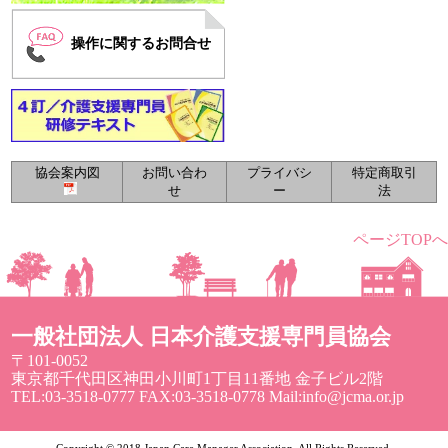
操作に関するお問合せ
協会案内図
お問い合わ
プライバシ
特定商取引
せ
ー
法
ページTOPへ
一般社団法人 日本介護支援専門員協会
〒101-0052
東京都千代田区神田小川町1丁目11番地 金子ビル2階
TEL:03-3518-0777 FAX:03-3518-0778 Mail:info@jcma.or.jp
Copyright © 2018 Japan Care Manager Association. All Rights Reserved.