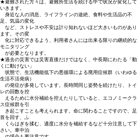
★避難された方々は、避難所生活を続ける中で状況が変化して
いきます。
身近な人の消息、ライフラインの途絶、食料や生活品の不
足、気温の変化
など、ストレスや不安は計り知れないほど大きいものがあり
ます。その変
化に対応できるよう、利用者さんには出来る限りの継続的な
モニタリング
が必要となります。
★過去の災害では災害直後だけではなく、中長期にわたる「動
くに動けない」
状態で、生活機能低下の悪循環による廃用症候群（いわゆる
生活不活発病）
の発症が多発しています。長時間同じ姿勢を続けたり、トイ
レの回数を控
えるために水分補給を控えたりしていると、エコノミークラ
ス症候群を引
き起こすことも考えられます。命に関わることですので、足
首を回す、ふ
くらはぎを揉む、適度に水分を補給するなど十分注意して下
さい。車中泊
の場合も要注意です。