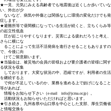
★一見、元気にみえる高齢者でも地震後は近くしか歩いていな
い、外出が少
ないなど、病気や外傷とは関係なしに環境の変化だけでも発
症します。
★避難所等で昼間横になっている生活が続くと、立ちくらみ等
の起立性低血
圧が起こりやすくなります。災害による疲れだろうと考え、
さらに横にな
ることによって生活不活発病を進行させることもありますの
で、今後に向
けてご留意願います。
★当協会は、被災地の会員の皆様および要介護者の皆様に関す
る状況を収集
しております。大変な状況の中、恐縮ですが、利用者の生活
を継続する上
で何が不足しているのか、業務を進める上で妨げになること
等があれば、
情報をお知らせ下さい（e-mail
info@jcma.or.jp）。
活動状況もお知らせいただければと思います。
★引き続き、九州各県や山口県を中心とした支部、厚生労働省
と情報交換を