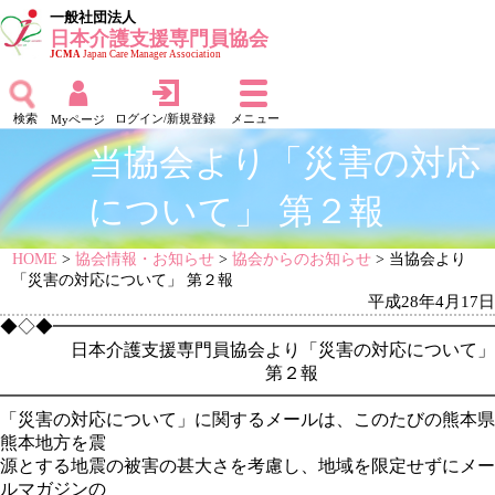
一般社団法人
日本介護支援専門員協会
JCMA
Japan Care Manager Association
検索
ログイン/新規登録
メニュー
Myページ
当協会より「災害の対応
について」 第２報
HOME
>
協会情報・お知らせ
>
協会からのお知らせ
> 当協会より
「災害の対応について」 第２報
平成28年4月17日
◆◇◆━━━━━━━━━━━━━━━━━━━━━━━━━2016
日本介護支援専門員協会より「災害の対応について」
第２報
━━━━━━━━━━━━━━━━━━━━━━━━━━━━
「災害の対応について」に関するメールは、このたびの熊本県
熊本地方を震
源とする地震の被害の甚大さを考慮し、地域を限定せずにメー
ルマガジンの