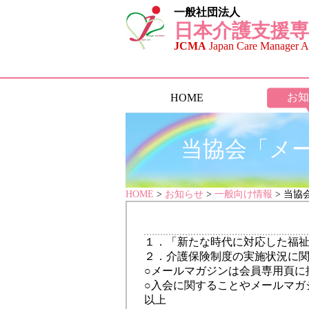
一般社団法人
日本介護支援専
JCMA
Japan Care Manager As
お知
HOME
当協会「メー
HOME
>
お知らせ
>
一般向け情報
> 当協
１．「新たな時代に対応した福
２．介護保険制度の実施状況に
○メールマガジンは
会員専用頁に
○入会に関することや
メールマガ
以上