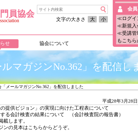
会員
門員協会
≪ログイ
文字の大きさ
大
小
sociation
≪新規入
≪受講管
もこちら
らせ
協会について
ルマガジンNo.362」を配信し
会「メールマガジンNo.362」を配信しました
平成28年3月28日
祉の提供ビジョン」の実現に向けた工程表について
関する会計検査の結果について （会計検査院の報告書）
掲載します。
ジンの見本はこちらからどうぞ。