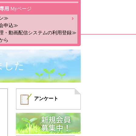
専用
Myページ
ン≫
会申込≫
理・動画配信システムの利用登録≫
から
ました
アンケート