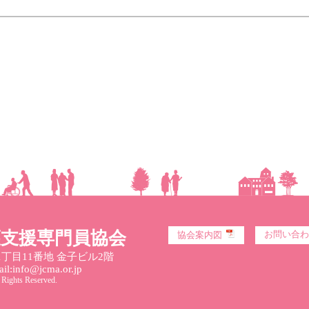
護支援専門員協会
お問い合わ
協会案内図
丁目11番地 金子ビル2階
l:info@jcma.or.jp
 Rights Reserved.