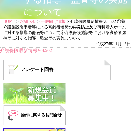
について
HOME
>
お知らせ
>
一般向け情報
> 介護保険最新情報Vol.502 ①養
介護施設従事者等による高齢者虐待の再発防止及び有料老人ホーム
に対する指導の徹底等について②介護保険施設等における高齢者虐
待等に対する指導・監査等の実施について
平成27年11月13日
介護保険最新情報Vol.502
アンケート
回答
操作に関するお問合せ