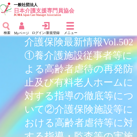
一般社団法人
日本介護支援専門員協会
JCMA
Japan Care Manager Association
検索
ログイン/新規登録
メニュー
Myページ
介護保険最新情報Vol.502
①養介護施設従事者等に
よる高齢者虐待の再発防
止及び有料老人ホームに
対する指導の徹底等につ
いて②介護保険施設等に
おける高齢者虐待等に対
する指導・監査等の実施