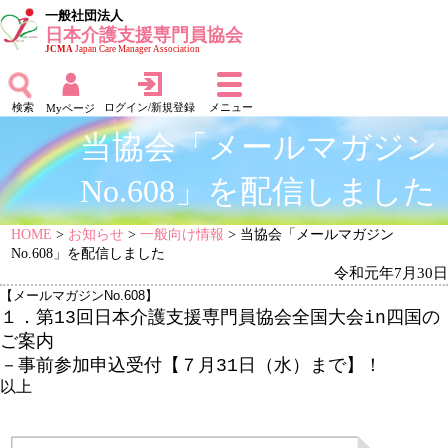
一般社団法人
日本介護支援専門員協会
JCMA
Japan Care Manager Association
検索
ログイン/新規登録
メニュー
Myページ
当協会「メールマガジン
No.608」を配信しました
HOME
>
お知らせ
>
一般向け情報
> 当協会「メールマガジン
No.608」を配信しました
令和元年7月30日
【メールマガジンNo.608】
１．第13回日本介護支援専門員協会全国大会in四国の
ご案内
－事前参加申込受付【７月31日（水）まで】！
以上