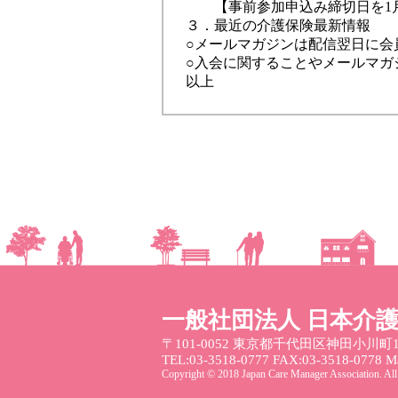
【事前参加申込み締切日を1月
３．最近の介護保険最新情報
○メールマガジンは配信翌日に
会
○入会に関することや
メールマガ
以上
一般社団法人 日本介
〒101-0052
東京都千代田区神田小川町1
TEL:03-3518-0777 FAX:03-3518-0778 Mai
Copyright © 2018 Japan Care Manager Association. All