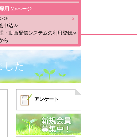
専用
Myページ
ン≫
会申込≫
理・動画配信システムの利用登録≫
から
ました
アンケート