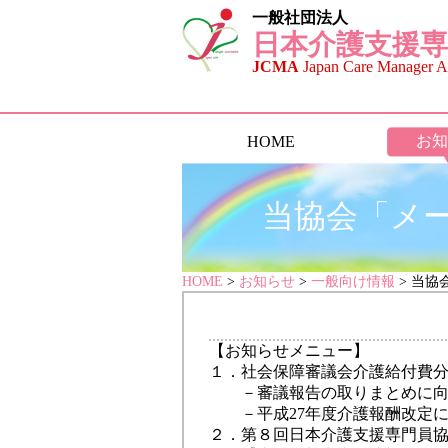
一般社団法人
日本介護支援専
JCMA
Japan Care Manager As
お知
HOME
当協会「メー
HOME
>
お知らせ
>
一般向け情報
> 当協
【お知らせメニュー】
１．社会保障審議会介護給付費分
－審議報告の取りまとめに向け
－平成27年度介護報酬改定に
２．第８回日本介護支援専門員協