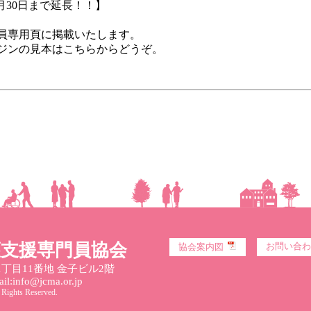
30日まで延長！！】
員専用頁に掲載いたします。
ジンの見本はこちらからどうぞ。
護支援専門員協会
お問い合わ
協会案内図
丁目11番地 金子ビル2階
l:info@jcma.or.jp
 Rights Reserved.