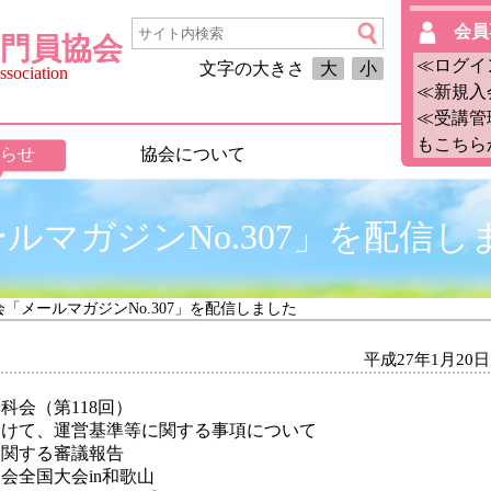
会員
門員協会
≪ログイ
文字の大きさ
大
小
sociation
≪新規入
≪受講管
もこちら
らせ
協会について
ルマガジンNo.307」を配信し
会「メールマガジンNo.307」を配信しました
平成27年1月20日
科会（第118回）
て、運営基準等に関する事項について
関する審議報告
会全国大会in和歌山