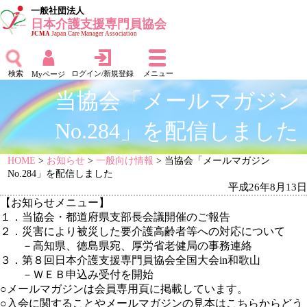
一般社団法人
日本介護支援専門員協会
JCMA
Japan Care Manager Association
検索
ログイン/新規登録
メニュー
Myページ
当協会「メールマガジン
No.284」を配信しました
HOME
>
お知らせ
>
一般向け情報
> 当協会「メールマガジン
No.284」を配信しました
平成26年8月13日
【お知らせメニュー】
１．当協会・都道府県支部長会議開催のご報告
２．災害により被災した要介護高齢者等への対応について
－高知県、徳島県宛、厚労省老健局の事務連絡
３．第８回日本介護支援専門員協会全国大会in和歌山
－ＷＥＢ申込み受付を開始
○メールマガジンは
会員専用頁に掲載しています。
○入会に関することや
メールマガジンの見本はこちらからどう