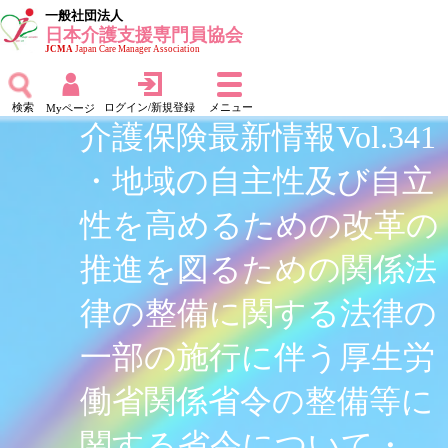
一般社団法人
日本介護支援専門員協会
JCMA
Japan Care Manager Association
検索
ログイン/新規登録
メニュー
Myページ
介護保険最新情報Vol.341
・地域の自主性及び自立
性を高めるための改革の
推進を図るための関係法
律の整備に関する法律の
一部の施行に伴う厚生労
働省関係省令の整備等に
関する省令について・