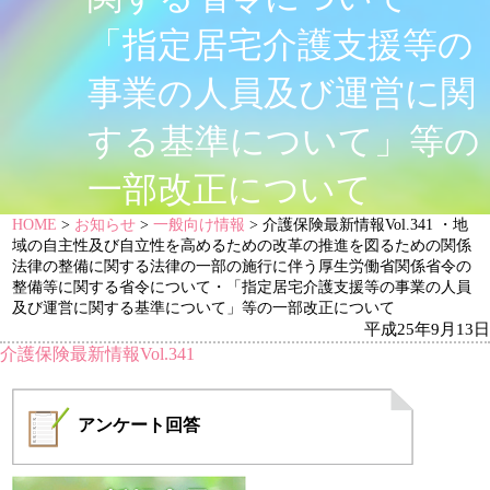
「指定居宅介護支援等の
事業の人員及び運営に関
する基準について」等の
一部改正について
HOME
>
お知らせ
>
一般向け情報
> 介護保険最新情報Vol.341 ・地
域の自主性及び自立性を高めるための改革の推進を図るための関係
法律の整備に関する法律の一部の施行に伴う厚生労働省関係省令の
整備等に関する省令について・「指定居宅介護支援等の事業の人員
及び運営に関する基準について」等の一部改正について
平成25年9月13日
介護保険最新情報Vol.341
アンケート
回答