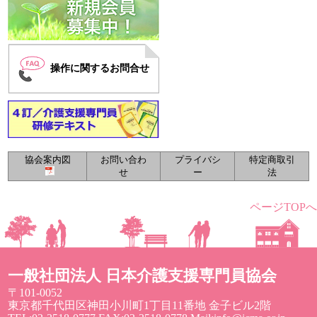
操作に関するお問合せ
協会案内図
お問い合わ
プライバシ
特定商取引
せ
ー
法
ページTOPへ
一般社団法人 日本介護支援専門員協会
〒101-0052
東京都千代田区神田小川町1丁目11番地 金子ビル2階