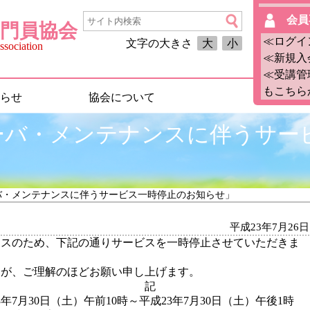
会員
門員協会
≪ログイ
文字の大きさ
大
小
sociation
≪新規入
≪受講管
もこちら
らせ
協会について
ーバ・メンテナンスに伴うサー
バ・メンテナンスに伴うサービス一時停止のお知らせ」
平成23年7月26日
ンスのため、下記の通りサービスを一時停止させていただきま
すが、ご理解のほどお願い申し上げます。
記
7月30日（土）午前10時～平成23年7月30日（土）午後1時