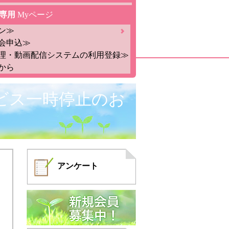
専用
Myページ
ン≫
会申込≫
理・動画配信システムの利用登録≫
から
ビス一時停止のお
アンケート