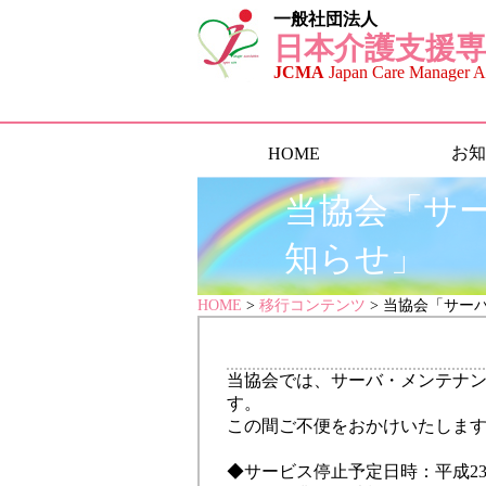
一般社団法人
日本介護支援専
JCMA
Japan Care Manager As
お知
HOME
当協会「サ
知らせ」
HOME
>
移行コンテンツ
> 当協会「サー
当協会では、サーバ・メンテナ
す。
この間ご不便をおかけいたしま
◆サービス停止予定日時：平成23年