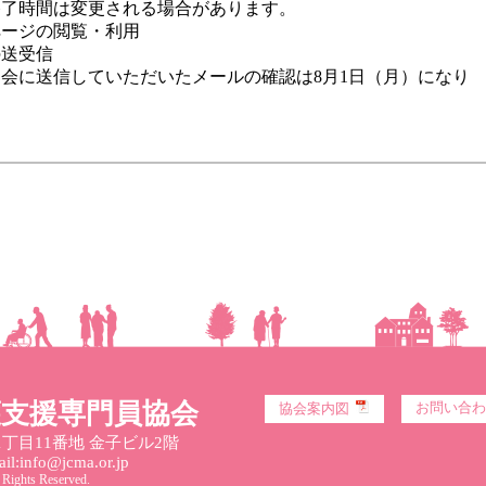
時間は変更される場合があります。
ページの閲覧・利用
受信
だいたメールの確認は8月1日（月）になり
護支援専門員協会
お問い合わ
協会案内図
丁目11番地 金子ビル2階
l:info@jcma.or.jp
 Rights Reserved.