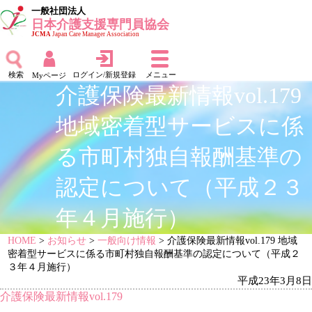
一般社団法人
日本介護支援専門員協会
JCMA
Japan Care Manager Association
検索
ログイン/新規登録
メニュー
Myページ
介護保険最新情報vol.179
地域密着型サービスに係
る市町村独自報酬基準の
認定について（平成２３
年４月施行）
HOME
>
お知らせ
>
一般向け情報
> 介護保険最新情報vol.179 地域
密着型サービスに係る市町村独自報酬基準の認定について（平成２
３年４月施行）
平成23年3月8日
介護保険最新情報vol.179