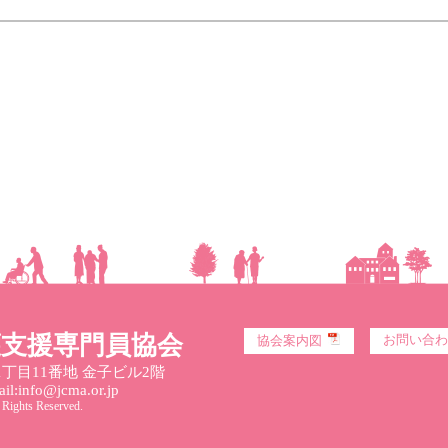
護支援専門員協会
お問い合わ
協会案内図
丁目11番地 金子ビル2階
l:info@jcma.or.jp
 Rights Reserved.