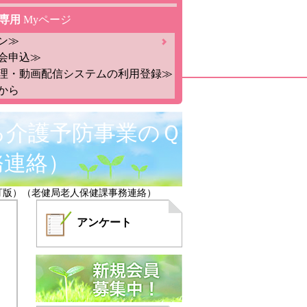
専用
Myページ
ン≫
会申込≫
理・動画配信システムの利用登録≫
から
る介護予防事業のＱ
務連絡）
訂版）（老健局老人保健課事務連絡）
アンケート