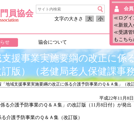
会員
門員協会
≪ログイ
文字の大きさ
大
小
sociation
≪新規入
≪受講管
もこちら
らせ
協会について
域支援事業実施要綱の改正に係
改訂版）（老健局老人保健課事
労省「地域支援事業実施要綱の改正に係る介護予防事業のＱ＆Ａ集」（改
平成22年11月8日
係る介護予防事業のＱ＆Ａ集」の改訂版（11月8日付）が発出
係る介護予防事業のＱ＆Ａ集（改訂版）