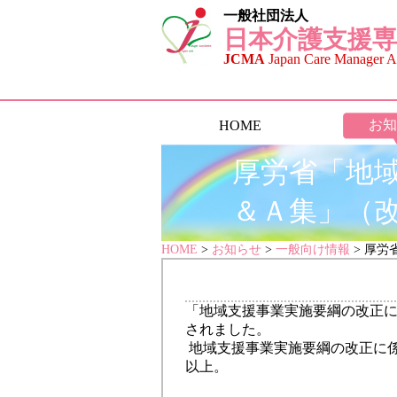
一般社団法人
日本介護支援専
JCMA
Japan Care Manager As
お知
HOME
厚労省「地
＆Ａ集」（
HOME
>
お知らせ
>
一般向け情報
> 厚
「地域支援事業実施要綱の改正に
されました。
地域支援事業実施要綱の改正に
以上。