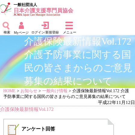
一般社団法人
日本介護支援専門員協会
JCMA
Japan Care Manager Association
検索
ログイン/新規登録
メニュー
Myページ
介護保険最新情報Vol.172
介護予防事業に関する国
民の皆さまからのご意見
募集の結果について
HOME
>
お知らせ
>
一般向け情報
> 介護保険最新情報Vol.172 介護
予防事業に関する国民の皆さまからのご意見募集の結果について
平成22年11月12日
介護保険最新情報Vol.172
アンケート
回答